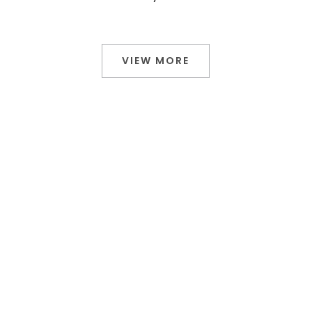
VIEW MORE
Create Your Own