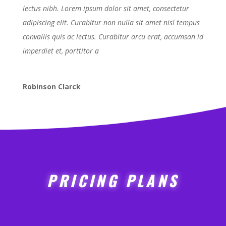
lectus nibh. Lorem ipsum dolor sit amet, consectetur
adipiscing elit. Curabitur non nulla sit amet nisl tempus
convallis quis ac lectus. Curabitur arcu erat, accumsan id
imperdiet et, porttitor a
Robinson Clarck
PRICING PLANS